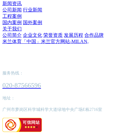
新闻资讯
公司新闻
行业新闻
工程案例
国内案例
国外案例
关于我们
公司简介
企业文化
荣誉资质
发展历程
合作品牌
米兰体育「中国」米兰官方网站-MILAN,
米兰体育「中国」米兰官方网站-MILAN,
服务热线：
020-87566596
地址：
广州市萝岗区科学城科学大道绿地中央广场E栋2716室