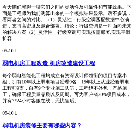
今天咱们就聊一聊它们之间的灵活性及可靠性和节能效果。下
面是工程师为我们测算出来的一个模拟结果显示。话不多说，
看两者之间的对比。（1）灵活性：行级空调匹配数据中心演
进，支持高密度及混合部署。结论：行级空调是一种面向未来
的解决方案（2）灵活性：行级空调可实现按需部署,实现平滑
扩容
05-10

弱电机房工程改造-机房改造建设工程
每个弱电智能化工程均成立有资深设计师领衔的项目专案小
组，拥有10年以上弱电项目经理9名，15年以上从业经验弱电
工程师9支，自有9个专业施工队伍，工程绝不外包，严格施
工，确保工程质量品质以及周期。可为客户省30%项目成本，
并有7*24小时客服在线，无忧售后。
05-10

弱电机房装修主要有哪些内容？