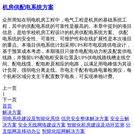
机房供配电系统方案
众所周知在弱电机房工程中，电气工程是机房的基础系统工
程，其中的供配电系统的可靠性是极高的。本章中提到的项目
信息，是给学校机房工程设计的机房供配电系统方案。 供配
电系统的安全性、可靠性、可维护性和在线扩展性是本次项目
的重点。本项目供电系统计划采用UPS和市电双路供电设计，
基于预算成本考虑，本期项目只做市电配电动力柜及配套供电
线路，并预留UPS配电柜安装位置及UPS供电线路线槽走线空
间。配电线缆、配电柜及相应的电路，以满足用电峰值为其设
计负荷。强弱电分离走线。市电主干配有电路电量检测仪，每
个机柜区域分支主干配置数字电表，可实现单独计费。
上一页
1
下一页
首页
解决方案
弱电系统建设及智能化系统
信息安全整体解决方案
安全云解
决方案
安全无线网络建设方案
智能化机房建设及动环监测
分
支组网及移动办公
智能化组网解决方案