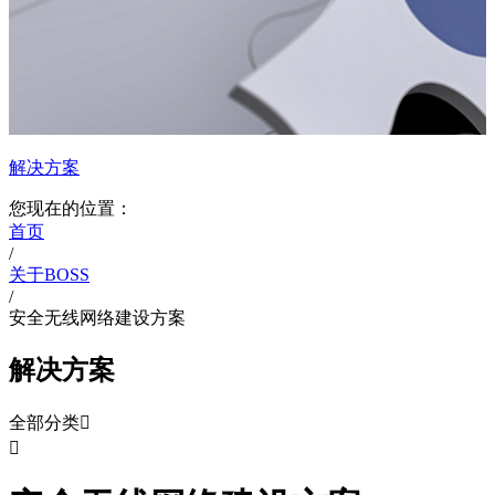
解决方案
您现在的位置：
首页
/
关于BOSS
/
安全无线网络建设方案
解决方案
全部分类

