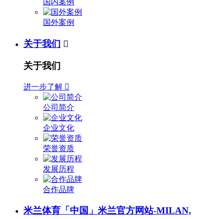
国内案例
国外案例
关于我们

关于我们
进一步了解

公司简介
企业文化
荣誉资质
发展历程
合作品牌
米兰体育「中国」米兰官方网站-MILAN,