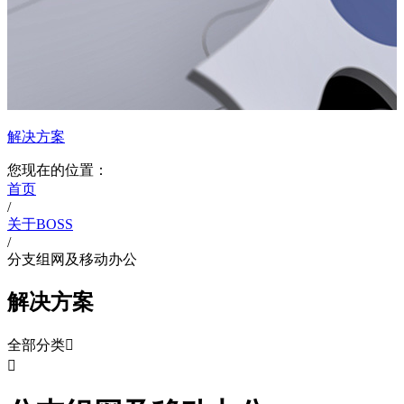
解决方案
您现在的位置：
首页
/
关于BOSS
/
分支组网及移动办公
解决方案
全部分类

