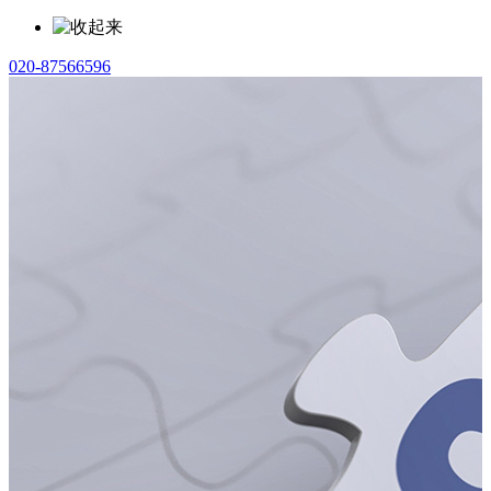
020-87566596