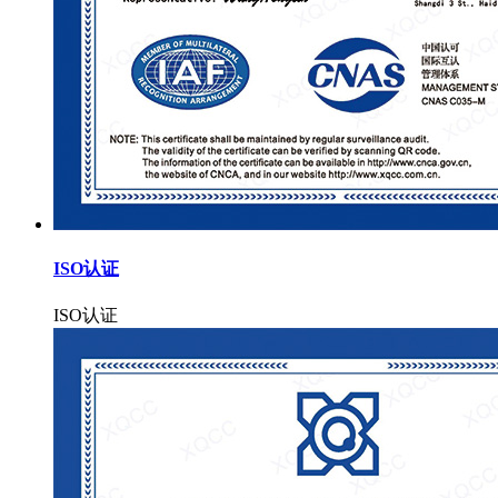
ISO认证
ISO认证