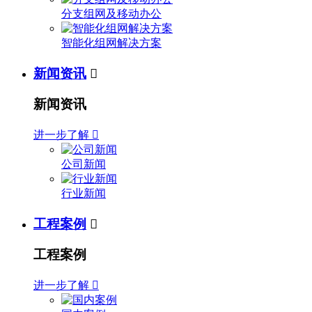
分支组网及移动办公
智能化组网解决方案
新闻资讯

新闻资讯
进一步了解

公司新闻
行业新闻
工程案例

工程案例
进一步了解
