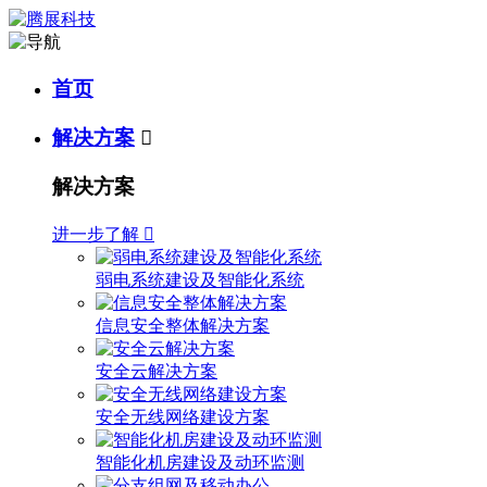
首页
解决方案

解决方案
进一步了解

弱电系统建设及智能化系统
信息安全整体解决方案
安全云解决方案
安全无线网络建设方案
智能化机房建设及动环监测