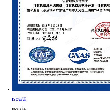
ISO认证
ISO认证