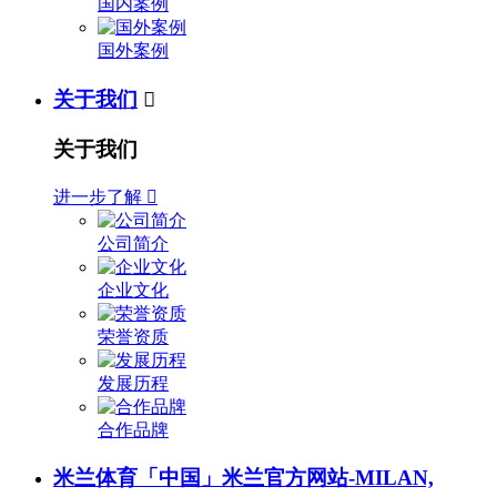
国内案例
国外案例
关于我们

关于我们
进一步了解

公司简介
企业文化
荣誉资质
发展历程
合作品牌
米兰体育「中国」米兰官方网站-MILAN,