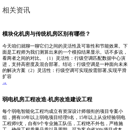
相关资讯
模块化机房与传统机房区别有哪些？
今天咱们就聊一聊它们之间的灵活性及可靠性和节能效果。下
面是工程师为我们测算出来的一个模拟结果显示。话不多说，
看两者之间的对比。（1）灵活性：行级空调匹配数据中心演
进，支持高密度及混合部署。结论：行级空调是一种面向未来
的解决方案（2）灵活性：行级空调可实现按需部署,实现平滑
扩容
→
弱电机房工程改造-机房改造建设工程
每个弱电智能化工程均成立有资深设计师领衔的项目专案小
组，拥有10年以上弱电项目经理9名，15年以上从业经验弱电
工程师9支，自有9个专业施工队伍，工程绝不外包，严格施
工，确保工程质量品质以及周期。可为客户省30%项目成本，