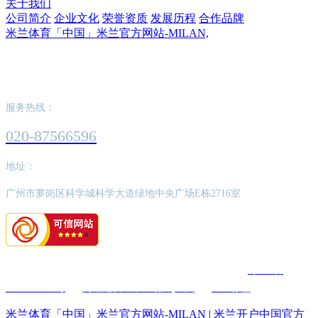
关于我们
公司简介
企业文化
荣誉资质
发展历程
合作品牌
米兰体育「中国」米兰官方网站-MILAN,
米兰体育「中国」米兰官方网站-MILAN,
服务热线：
020-87566596
地址：
广州市萝岗区科学城科学大道绿地中央广场E栋2716室
版权所有：米兰体育「中国」米兰官方网站-MILAN,
粤ICP备
2022062526号
网站建设：中企动力
广州
SEO标签
米兰体育「中国」米兰官方网站-MILAN
|
米兰开户中国官方